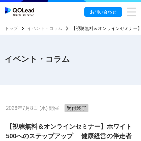
お問い合わせ
トップ
イベント・コラム
【視聴無料＆オンラインセミナー】
アプラットフォームQOLism
ケアアプリQOLism
イベント・コラム
ービス
ス導入を検討中の方
のお客さま
2026年7月8日 (水) 開催
受付終了
お客さま
【視聴無料＆オンラインセミナー】ホワイト
ウンロード
500へのステップアップ 健康経営の伴走者