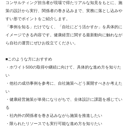
コンサルティング担当者が現場で得たリアルな知見をもとに、施
策の設計から実行、関係者の巻き込みまで、実務に落とし込みや
すい形でポイントをご紹介します。
「事例を知る」だけでなく、「自社にどう活かすか」を具体的に
イメージできる内容です。健康経営に関する最新動向に触れなが
報保護方針
情報資産保護管理基本方針
ら自社の運営にぜひお役立てください。
営上開示すべき重要事項の概要（代行機関）
■このような方におすすめ
・ホワイト500の取得や継続に向けて、具体的な進め方を知りた
い
・他社の成功事例を参考に、自社施策へどう展開すべきか考えた
い
・健康経営施策が単発になりがちで、全体設計に課題を感じてい
る
・社内外の関係者を巻き込みながら施策を推進したい
・限られたリソースでも実行可能な進め方を知りたい