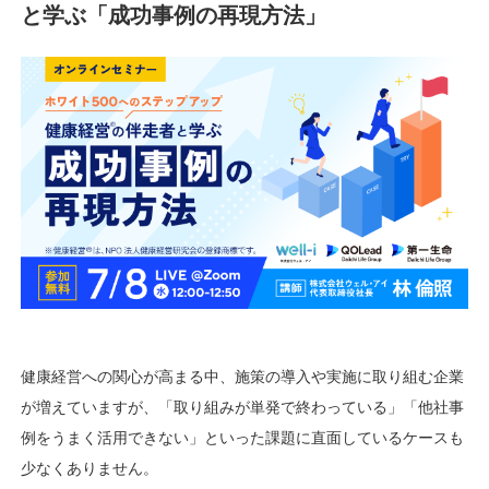
ism紹介資料
と学ぶ「成功事例の再現方法」
例集
eadについて
保険会社向けアプリ
ト・コラム
お知らせ
報
トップ
お問い合わせ
健康経営への関心が高まる中、施策の導入や実施に取り組む企業
が増えていますが、「取り組みが単発で終わっている」「他社事
例をうまく活用できない」といった課題に直面しているケースも
少なくありません。
JP
EN